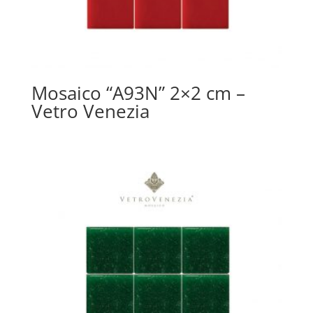
Mosaico “A93N” 2×2 cm –
Vetro Venezia