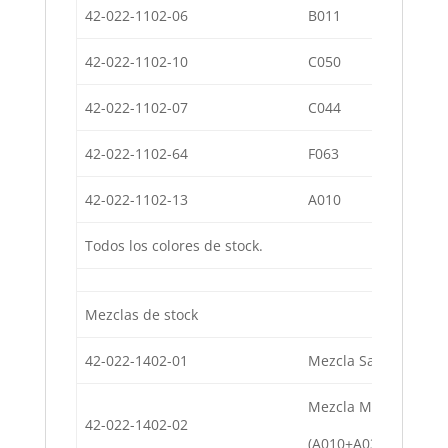
42-022-1102-06
B011
Co
42-022-1102-10
C050
Co
42-022-1102-07
C044
Co
42-022-1102-64
F063
Co
42-022-1102-13
A010
Co
Todos los colores de stock.
Mezclas de stock
42-022-1402-01
Mezcla Sassari (B01
Mezcla Malibú
42-022-1402-02
(A010+A03+B011+C0