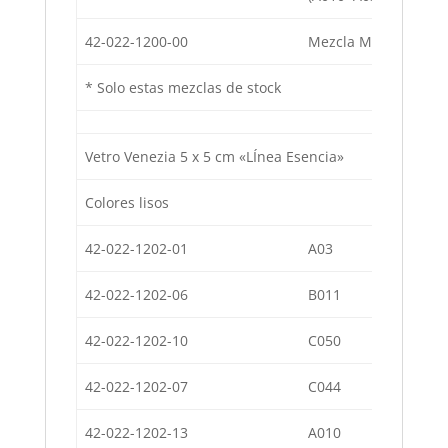
42-022-1200-00
Mezcla Miami (B011-
* Solo estas mezclas de stock
Vetro Venezia 5 x 5 cm «LÍnea Esencia»
Colores lisos
42-022-1202-01
A03
Co
42-022-1202-06
B011
Co
42-022-1202-10
C050
Co
42-022-1202-07
C044
Co
42-022-1202-13
A010
Co