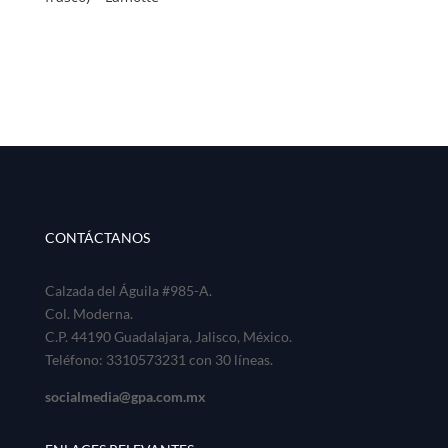
CONTÁCTANOS
Calzada del Águila #985-A.
Col. Moderna.
C.P. 44190 Guadalajara, Jalisco, México.
Teléfono: 3310573231 con 30 líneas.
socialmedia@gpa.com.mx