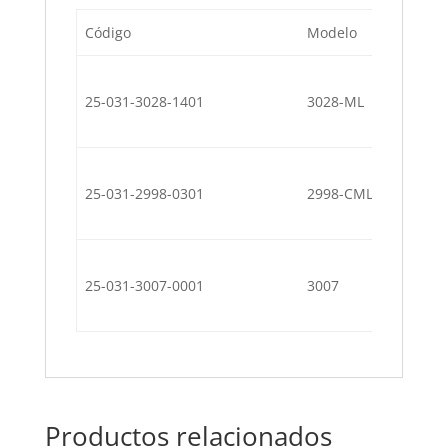
Código
Modelo
Des
Tir
25-031-3028-1401
3028-ML
(6 
Tir
25-031-2998-0301
2998-CML
(10 
Tir
25-031-3007-0001
3007
(25 
Productos relacionados