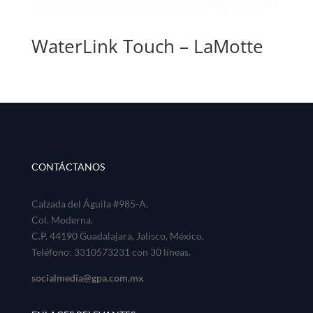
WaterLink Touch – LaMotte
CONTÁCTANOS
Calzada del Águila #985-A.
Col. Moderna.
C.P. 44190 Guadalajara, Jalisco, México.
Teléfono: 3310573231 con 30 líneas.
socialmedia@gpa.com.mx