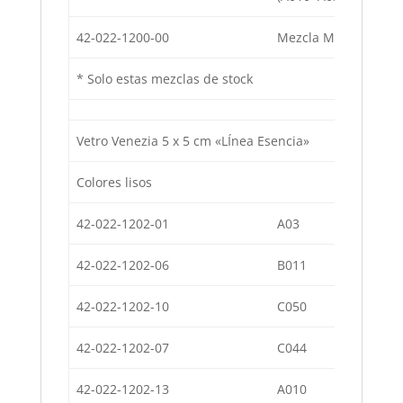
42-022-1200-00
Mezcla Miami (B011-
* Solo estas mezclas de stock
Vetro Venezia 5 x 5 cm «LÍnea Esencia»
Colores lisos
42-022-1202-01
A03
Co
42-022-1202-06
B011
Co
42-022-1202-10
C050
Co
42-022-1202-07
C044
Co
42-022-1202-13
A010
Co