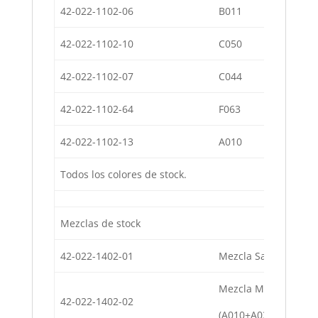
42-022-1102-06
B011
Co
42-022-1102-10
C050
Co
42-022-1102-07
C044
Co
42-022-1102-64
F063
Co
42-022-1102-13
A010
Co
Todos los colores de stock.
Mezclas de stock
42-022-1402-01
Mezcla Sassari (B01
Mezcla Malibú
42-022-1402-02
(A010+A03+B011+C0