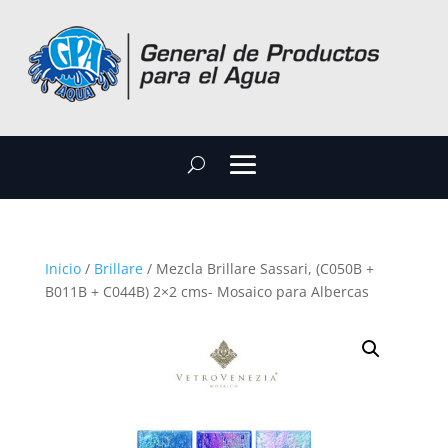
Inicio
/
Brillare
/ Mezcla Brillare Sassari, (C050B +
B011B + C044B) 2×2 cms- Mosaico para Albercas