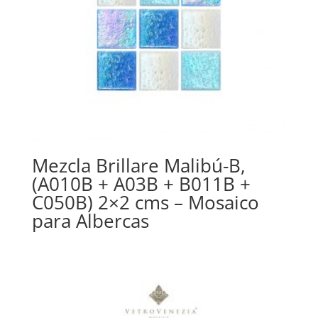
Mezcla Brillare Malibú-B,
(A010B + A03B + B011B +
C050B) 2×2 cms – Mosaico
para Albercas