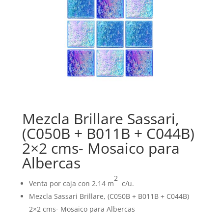
Mezcla Brillare Sassari,
(C050B + B011B + C044B)
2×2 cms- Mosaico para
Albercas
2
Venta por caja con 2.14 m
c/u.
Mezcla Sassari Brillare, (C050B + B011B + C044B)
2×2 cms- Mosaico para Albercas