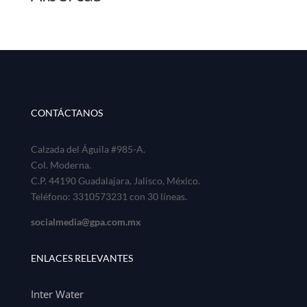
CONTÁCTANOS
Calzada del Águila #985-A.
Col. Moderna.
C.P. 44190 Guadalajara, Jalisco, México.
Teléfono: 3310573231 con 30 líneas.
socialmedia@gpa.com.mx
ENLACES RELEVANTES
Inter Water