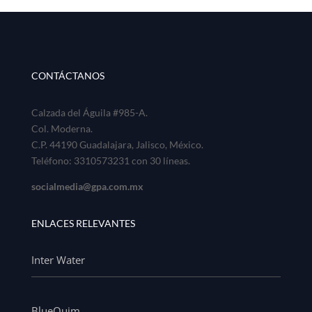
CONTÁCTANOS
Calzada del Águila #985-A.
Col. Moderna.
C.P. 44190 Guadalajara, Jalisco, México.
Teléfono: 3310573231 con 30 líneas.
socialmedia@gpa.com.mx
ENLACES RELEVANTES
Inter Water
BlueQuim