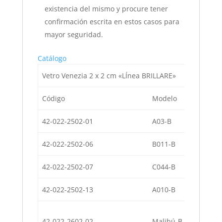
existencia del mismo y procure tener
confirmación escrita en estos casos para
mayor seguridad.
Catálogo
Vetro Venezia 2 x 2 cm «LÍnea BRILLARE»
Código
Modelo
42-022-2502-01
A03-B
42-022-2502-06
B011-B
42-022-2502-07
C044-B
42-022-2502-13
A010-B
42-022-2602-02
Malibú-B