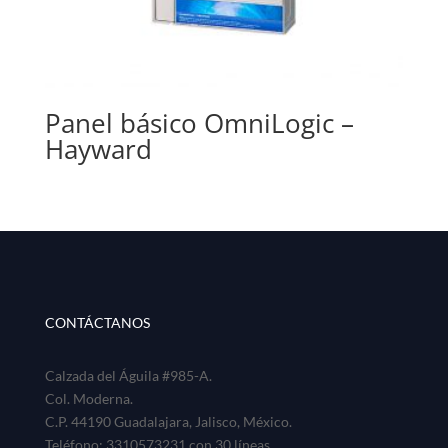
Panel básico OmniLogic –
Hayward
CONTÁCTANOS
Calzada del Águila #985-A.
Col. Moderna.
C.P. 44190 Guadalajara, Jalisco, México.
Teléfono: 3310573231 con 30 líneas.