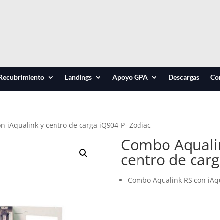
Recubrimiento
Landings
Apoyo GPA
Descargas
Co
n iAqualink y centro de carga iQ904-P- Zodiac
Combo Aqualin
centro de carg
Combo Aqualink RS con iAqu