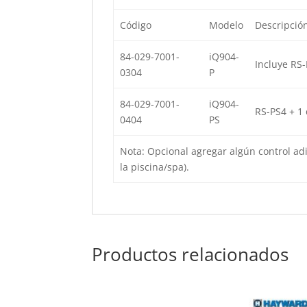
Código
Modelo
Descripció
84-029-7001-
iQ904-
Incluye RS-
0304
P
84-029-7001-
iQ904-
RS-PS4 + 1 
0404
PS
Nota: Opcional agregar algún control adi
la piscina/spa).
Productos relacionados