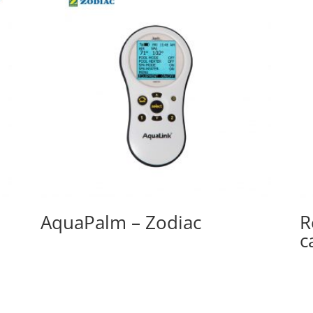
AquaPalm – Zodiac
R
c