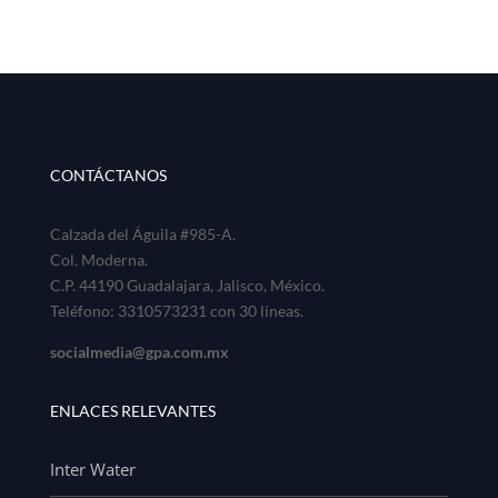
CONTÁCTANOS
Calzada del Águila #985-A.
Col. Moderna.
C.P. 44190 Guadalajara, Jalisco, México.
Teléfono: 3310573231 con 30 líneas.
socialmedia@gpa.com.mx
ENLACES RELEVANTES
Inter Water