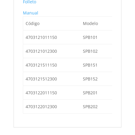
Folleto
Manual
Código
Modelo
Descripci
4703121011150
SPB101
Soplador 
4703121012300
SPB102
Soplador 
4703121511150
SPB151
Soplador 
4703121512300
SPB152
Soplador 
4703122011150
SPB201
Soplador 
4703122012300
SPB202
Soplador 