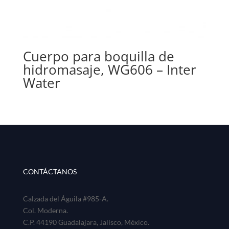
Cuerpo para boquilla de
hidromasaje, WG606 – Inter
Water
CONTÁCTANOS
Calzada del Águila #985-A.
Col. Moderna.
C.P. 44190 Guadalajara, Jalisco, México.