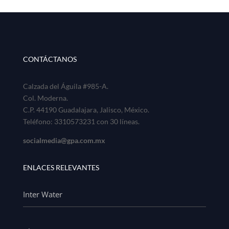
CONTÁCTANOS
Calzada del Águila #985-A.
Col. Moderna.
C.P. 44190 Guadalajara, Jalisco, México.
Teléfono: 3310573231 con 30 líneas.
socialmedia@gpa.com.mx
ENLACES RELEVANTES
Inter Water