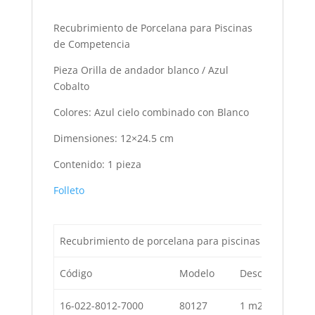
Recubrimiento de Porcelana para Piscinas
de Competencia
Pieza Orilla de andador blanco / Azul
Cobalto
Colores: Azul cielo combinado con Blanco
Dimensiones: 12×24.5 cm
Contenido: 1 pieza
Folleto
Recubrimiento de porcelana para piscinas de compete
Código
Modelo
Descripción
16-022-8012-7000
80127
1 m
2
Azulejo 10