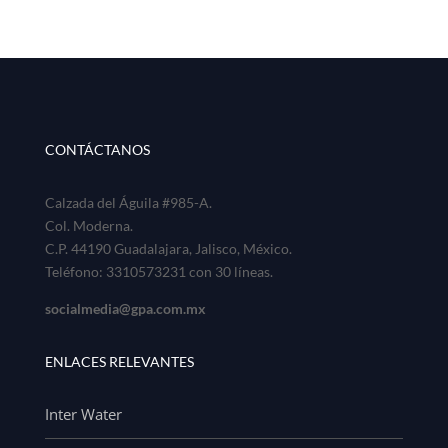
CONTÁCTANOS
Calzada del Águila #985-A.
Col. Moderna.
C.P. 44190 Guadalajara, Jalisco, México.
Teléfono: 3310573231 con 30 líneas.
socialmedia@gpa.com.mx
ENLACES RELEVANTES
Inter Water