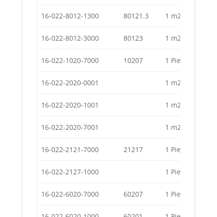
16-022-8012-1300
80121.3
1 m
2
Azulejo 10
16-022-8012-3000
80123
1 m
2
Azulejo 10
16-022-1020-7000
10207
1 Pieza Orilla 
16-022-2020-0001
1 m2 Azulejo as
16-022-2020-1001
1 m2 Azulejo as
16-022-2020-7001
1 m2 Azulejo as
16-022-2121-7000
21217
1 Pieza astriada
16-022-2127-1000
1 Pieza astriada
16-022-6020-7000
60207
1 Pieza redonde
16-022-6020-1000
60201
1 Pieza redonde