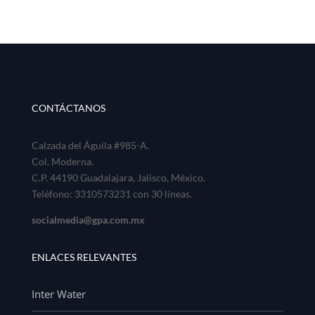
CONTÁCTANOS
Calzada del Águila #985-A.
Col. Moderna.
C.P. 44190 Guadalajara, Jalisco, México.
Teléfono: 3310573231 con 30 líneas.
socialmedia@gpa.com.mx
ENLACES RELEVANTES
Inter Water