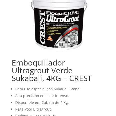
Emboquillador
Ultragrout Verde
Sukabali, 4KG – CREST
Para uso especial con SukaBali Stone
Alta precisión en color intenso.
Disponible en: Cubeta de 4 Kg.
Pega Pool Ultragrout
Código: 26-023-7001-04