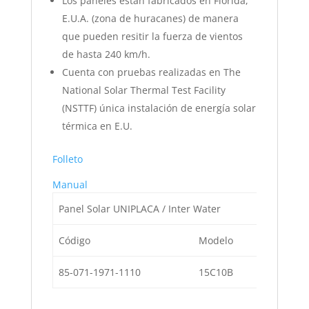
Los paneles están fabricados en Florida,
E.U.A. (zona de huracanes) de manera
que pueden resitir la fuerza de vientos
de hasta 240 km/h.
Cuenta con pruebas realizadas en The
National Solar Thermal Test Facility
(NSTTF) única instalación de energía solar
térmica en E.U.
Folleto
Manual
Panel Solar UNIPLACA / Inter Water
Código
Modelo
Descripc
85-071-1971-1110
15C10B
De 1.21 