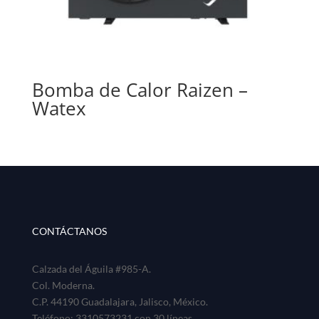
Bomba de Calor Raizen –
Watex
CONTÁCTANOS
Calzada del Águila #985-A.
Col. Moderna.
C.P. 44190 Guadalajara, Jalisco, México.
Teléfono: 3310573231 con 30 líneas.