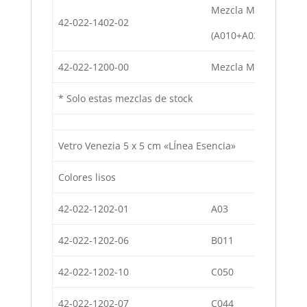
Mezcla Malibú
42-022-1402-02
(A010+A03+B011+C0
42-022-1200-00
Mezcla Miami (B011-
* Solo estas mezclas de stock
Vetro Venezia 5 x 5 cm «LÍnea Esencia»
Colores lisos
42-022-1202-01
A03
Co
42-022-1202-06
B011
Co
42-022-1202-10
C050
Co
42-022-1202-07
C044
Co