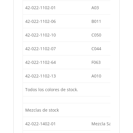
42-022-1102-01
A03
Co
42-022-1102-06
B011
Co
42-022-1102-10
C050
Co
42-022-1102-07
C044
Co
42-022-1102-64
F063
Co
42-022-1102-13
A010
Co
Todos los colores de stock.
Mezclas de stock
42-022-1402-01
Mezcla Sassari (B01