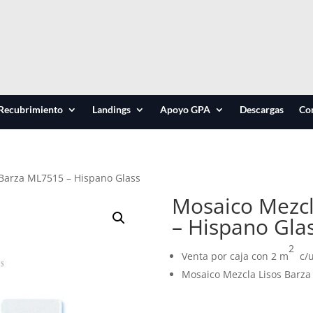
Recubrimiento
Landings
Apoyo GPA
Descargas
Co
 Barza ML7515 – Hispano Glass
Mosaico Mezcl
– Hispano Gla
2
Venta por caja con 2 m
c/u
Mosaico Mezcla Lisos Barza