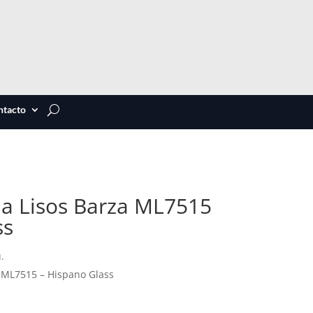
ntacto
a Lisos Barza ML7515
ss
.
 ML7515 – Hispano Glass