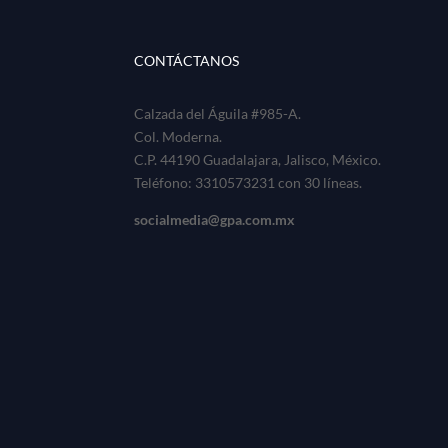
CONTÁCTANOS
Calzada del Águila #985-A.
Col. Moderna.
C.P. 44190 Guadalajara, Jalisco, México.
Teléfono: 3310573231 con 30 líneas.
socialmedia@gpa.com.mx