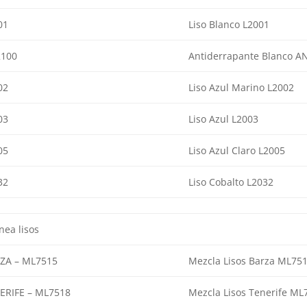
01
Liso Blanco L2001
100
Antiderrapante Blanco A
02
Liso Azul Marino L2002
03
Liso Azul L2003
05
Liso Azul Claro L2005
32
Liso Cobalto L2032
nea lisos
ZA – ML7515
Mezcla Lisos Barza ML75
ERIFE – ML7518
Mezcla Lisos Tenerife ML