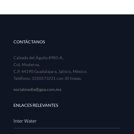
CONTÁCTANOS
Calzada del Águila #985-A.
Col. Moderna.
C.P. 44190 Guadalajara, Jalisco, México.
Teléfono: 3310573231 con 30 líneas.
socialmedia@gpa.com.mx
ENLACES RELEVANTES
Inter Water