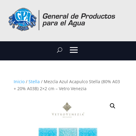
Inicio
/
Stella
/ Mezcla Azul Acapulco Stella (80% A03
+ 20% A03B) 2×2 cm – Vetro Venezia