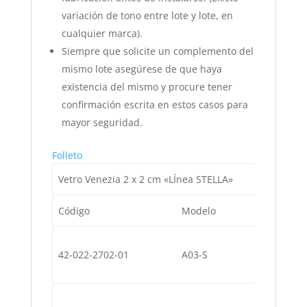
variación de tono entre lote y lote, en
cualquier marca).
Siempre que solicite un complemento del
mismo lote asegúrese de que haya
existencia del mismo y procure tener
confirmación escrita en estos casos para
mayor seguridad.
Folleto
Vetro Venezia 2 x 2 cm «LÍnea STELLA»
Código
Modelo
Descripci
Azul Acap
42-022-2702-01
A03-S
(80% A03 
Azul Canc