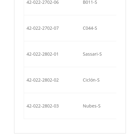
42-022-2702-06
B011-S
(80% B011
Azul Cobal
42-022-2702-07
C044-S
(80% C044
Mezcla Sas
42-022-2802-01
Sassari-S
(33% C044
Mezcla Cic
42-022-2802-02
Ciclón-S
(25% A010
Mezcla Nu
42-022-2802-03
Nubes-S
(33% A010