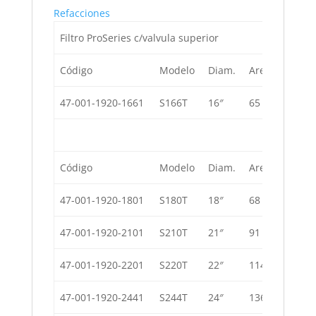
Refacciones
Filtro ProSeries c/valvula superior
Código
Modelo
Diam.
Arena Silica
47-001-1920-1661
S166T
16″
65 Kg
Código
Modelo
Diam.
Arena Silica
47-001-1920-1801
S180T
18″
68 Kg
47-001-1920-2101
S210T
21″
91 Kg
47-001-1920-2201
S220T
22″
114 Kg
47-001-1920-2441
S244T
24″
136 Kg