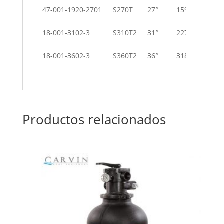
47-001-1920-2701
S270T
27″
159 Kg
18-001-3102-3
S310T2
31″
227 Kg
18-001-3602-3
S360T2
36″
318 Kg
Productos relacionados