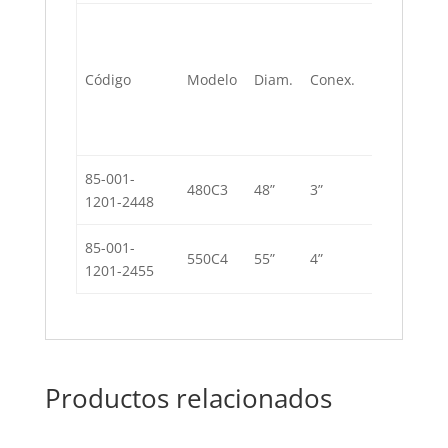
Área filtran
Código
Modelo
Diam.
Conex.
pies
2
85-001-
480C3
48”
3”
11.9
1201-2448
85-001-
550C4
55”
4”
16.5
1201-2455
Productos relacionados