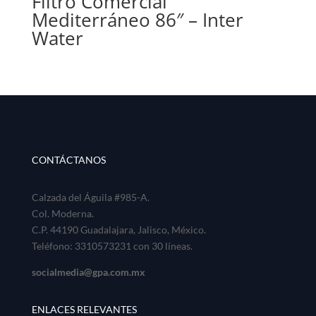
Filtro Comercial
Mediterráneo 86″ – Inter
Water
CONTÁCTANOS
Calzada del Águila #985-A.
Col. Moderna.
C.P. 44190 Guadalajara, Jalisco, México.
Teléfono: 3310573231 con 30 líneas.
socialmedia@gpa.com.mx
ENLACES RELEVANTES