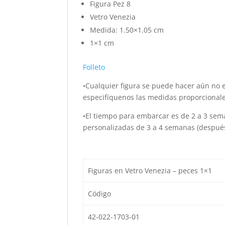
Figura Pez 8
Vetro Venezia
Medida: 1.50×1.05 cm
1×1 cm
Folleto
•Cualquier figura se puede hacer aún no es
especifíquenos las medidas proporcionales
•El tiempo para embarcar es de 2 a 3 seman
personalizadas de 3 a 4 semanas (después 
Figuras en Vetro Venezia – peces 1×1
Código
42-022-1703-01