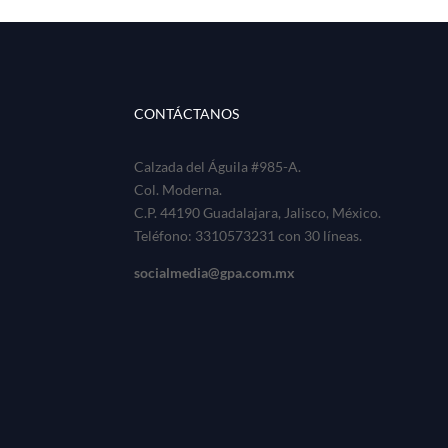
CONTÁCTANOS
Calzada del Águila #985-A.
Col. Moderna.
C.P. 44190 Guadalajara, Jalisco, México.
Teléfono: 3310573231 con 30 líneas.
socialmedia@gpa.com.mx