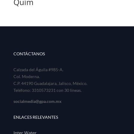
Quim
CONTÁCTANOS
Calzada del Águila #985-A.
Col. Moderna.
C.P. 44190 Guadalajara, Jalisco, México.
Teléfono: 3310573231 con 30 líneas.
socialmedia@gpa.com.mx
ENLACES RELEVANTES
Inter Water