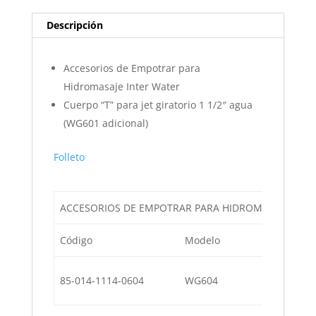
Descripción
Accesorios de Empotrar para
Hidromasaje Inter Water
Cuerpo “T” para jet giratorio 1 1/2″ agua
(WG601 adicional)
Folleto
ACCESORIOS DE EMPOTRAR PARA HIDROMASAJE / IN
Código
Modelo
Descri
Cuerpo
85-014-1114-0604
WG604
inclui