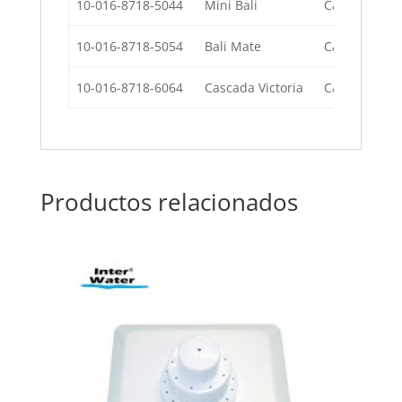
10-016-8718-5044
Mini Bali
Cascada Mini 
10-016-8718-5054
Bali Mate
Cascada Bali
10-016-8718-6064
Cascada Victoria
Cascada Victo
Productos relacionados