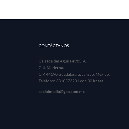
CONTÁCTANOS
Calzada del Águila #985-A.
Col. Moderna.
C.P. 44190 Guadalajara, Jalisco, México.
Teléfono: 3310573231 con 30 líneas.
socialmedia@gpa.com.mx