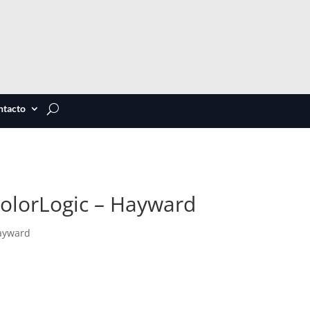
ntacto
olorLogic – Hayward
Hayward