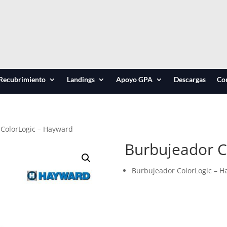
Recubrimiento
Landings
Apoyo GPA
Descargas
Co
 ColorLogic – Hayward
Burbujeador C
Burbujeador ColorLogic – 