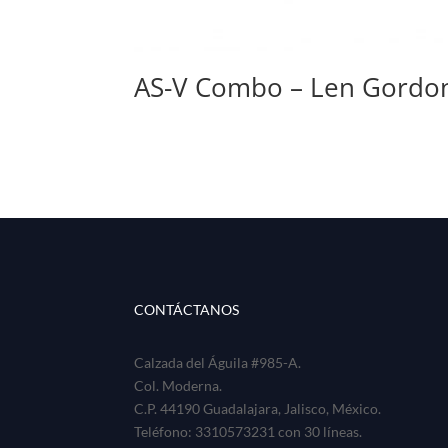
AS-V Combo – Len Gordo
CONTÁCTANOS
Calzada del Águila #985-A.
Col. Moderna.
C.P. 44190 Guadalajara, Jalisco, México.
Teléfono: 3310573231 con 30 líneas.