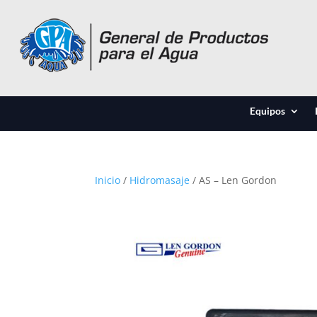
Equipos
Inicio
/
Hidromasaje
/ AS – Len Gordon