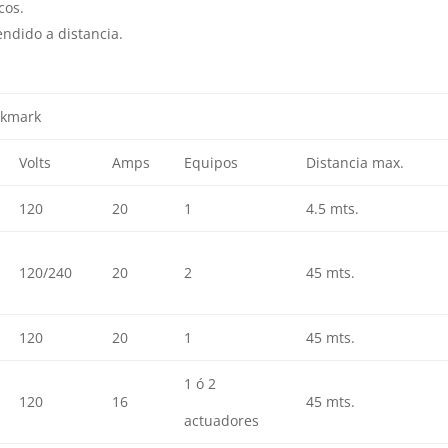
cos.
endido a distancia.
ckmark
Volts
Amps
Equipos
Distancia max.
120
20
1
4.5 mts.
120/240
20
2
45 mts.
120
20
1
45 mts.
1 ó 2
120
16
45 mts.
actuadores