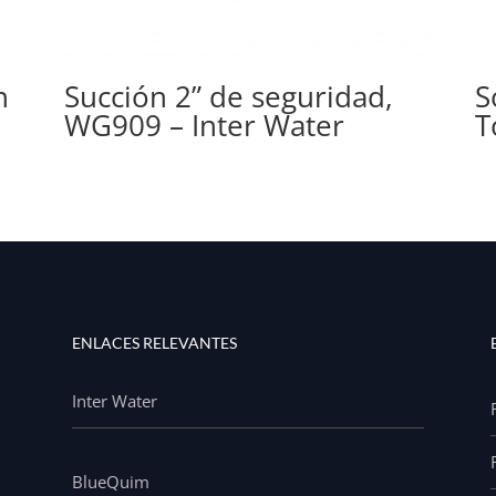
n
Succión 2” de seguridad,
S
WG909 – Inter Water
T
ENLACES RELEVANTES
Inter Water
BlueQuim