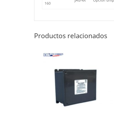
JAG-4X
Opción unip
160
Productos relacionados