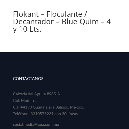
Flokant – Floculante /
Decantador – Blue Quim – 4
y 10 Lts.
CONTÁCTANOS
Calzada del Águila #985-A.
Col. Moderna.
C.P. 44190 Guadalajara, Jalisco, México.
Teléfono: 3310573231 con 30 líneas.
socialmedia@gpa.com.mx