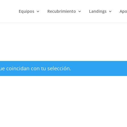
Búsqueda
de
productos
Equipos
Recubrimiento
Landings
Apo
e coincidan con tu selección.